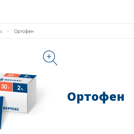
es
Ортофен
Ортофен