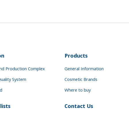
on
Products
and Production Complex
General Information
uality System
Cosmetic Brands
rd
Where to buy
lists
Contact Us