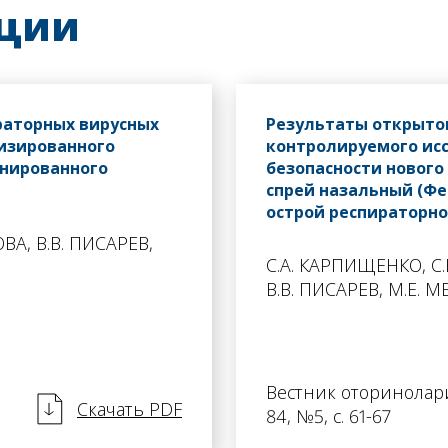
ации
раторных вирусных
Результаты открыто
изированного
контролируемого ис
инированного
безопасности нового
спрей назальный (Фе
острой респираторн
ВА, В.В. ПИСАРЕВ,
С.А. КАРПИЩЕНКО, С.
В.В. ПИСАРЕВ, М.Е. 
Вестник оторинолари
Скачать PDF
84, №5, с. 61-67