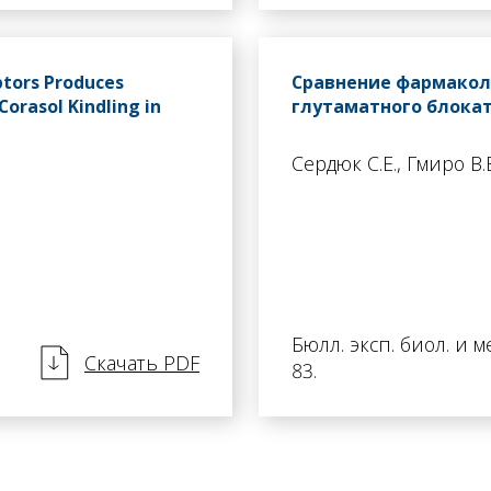
tors Produces
Сравнение фармакол
orasol Kindling in
глутаматного блока
Сердюк С.Е., Гмиро В.
Бюлл. эксп. биол. и мед.
Скачать PDF
83.