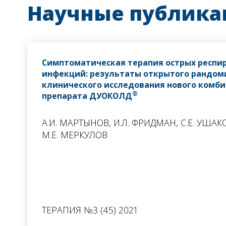
Научные публик
Симптоматическая терапия острых респи
инфекций: результаты открытого рандом
клинического исследования нового комб
®
препарата ДУОКОЛД
А.И. МАРТЫНОВ, И.Л. ФРИДМАН, С.Е. УШАКО
М.Е. МЕРКУЛОВ
ТЕРАПИЯ №3 (45) 2021