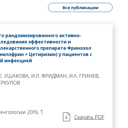
Все публикации
го рандомизированного активно-
следования эффективности и
 лекарственного препарата Фринозол
нилэфрин + Цетиризин) у пациентов с
ой инфекцией
Е. УШАКОВА, И.Л. ФРИДМАН, И.А. ГРИНЕВ,
МЕРКУЛОВ
нгологии 2019, Т.
Скачать PDF