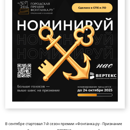
В сентябре стартовал 7-й сезон премии «Фонтанка.ру - Признание