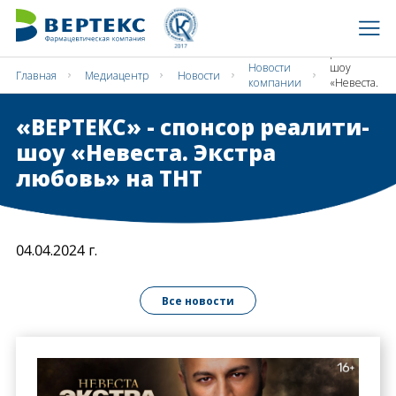
«ВЕРТЕКС»
- спонсор
реалити-
Новости
шоу
Главная
Медиацентр
Новости
компании
«Невеста.
Экстра
любовь»
«ВЕРТЕКС» - спонсор реалити-
на ТНТ
шоу «Невеста. Экстра
любовь» на ТНТ
04.04.2024 г.
Все новости