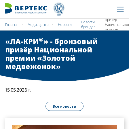
®
«ЛА-КРИ
» -
бронзовый
призёр
Новости
Главная
Медиацентр
Новости
Национально
брендов
премии
«Золотой
®
«ЛА-КРИ
» - бронзовый
медвежонок»
призёр Национальной
премии «Золотой
медвежонок»
15.05.2026 г.
Все новости