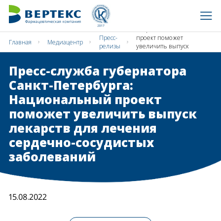
Пресс-служба
губернатора Санкт-
Петербурга:
Национальный
Пресс-
проект поможет
Главная
Медиацентр
релизы
увеличить выпуск
лекарств для
лечения сердечно-
Пресс-служба губернатора
сосудистых
заболеваний
Санкт-Петербурга:
Национальный проект
поможет увеличить выпуск
лекарств для лечения
сердечно-сосудистых
заболеваний
15.08.2022