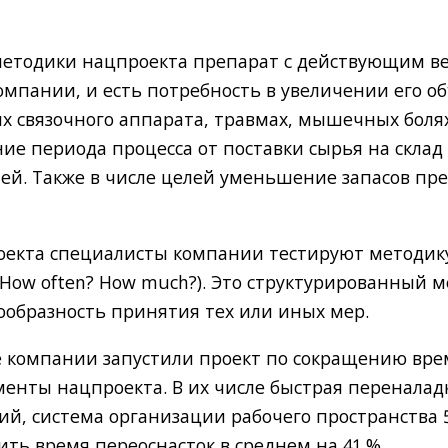
методики нацпроекта препарат с действующим в
омпании, и есть потребность в увеличении его о
иях связочного аппарата, травмах, мышечных бол
ие периода процесса от поставки сырья на склад 
 дней. Также в числе целей уменьшение запасов п
роекта специалисты компании тестируют методик
How often? How much?). Это структурированный м
ообразность принятия тех или иных мер.
се компании запустили проект по сокращению вре
енты нацпроекта. В их числе быстрая переналад
й, система организации рабочего пространства 5
ть время переоснасток в среднем на 41 %.