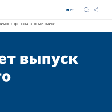
RU
димого препарата по методике
ет выпуск
го
е