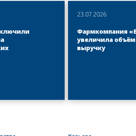
23.07.2026
заключили
Фармкомпания «
на
увеличила объём
ких
выручку