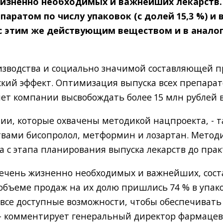
жизненно необходимых и важнейших лекарств. 
аратом по числу упаковок (с долей 15,3 %) и
тв с этим же действующим веществом и в анал
изводства и социально значимой составляющей 
ий эффект. Оптимизация выпуска всех препарато
ет компании высвобождать более 15 млн рублей в
нии, которые охвачены методикой нацпроекта, -
вами бисопролол, метформин и лозартан. Метод
 с этапа планирования выпуска лекарств до пра
речень жизненно необходимых и важнейших, сост
 объеме продаж на их долю пришлись 74 % в упак
все доступные возможности, чтобы обеспечивать
 - комментирует генеральный директор фармаце