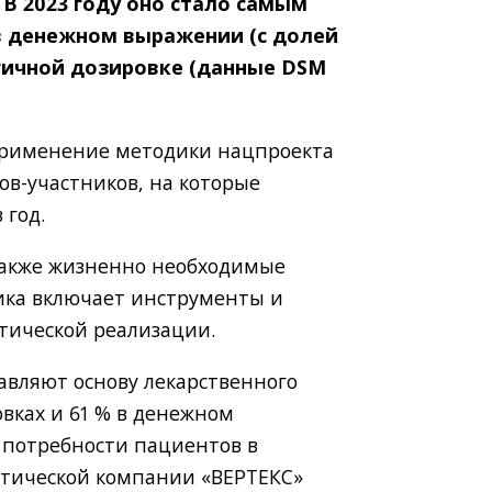
В 2023 году оно стало самым
 в денежном выражении (с долей
огичной дозировке (данные DSM
применение методики нацпроекта
в-участников, на которые
 год.
 также жизненно необходимые
ика включает инструменты и
ктической реализации.
авляют основу лекарственного
овках и 61 % в денежном
 потребности пациентов в
втической компании «ВЕРТЕКС»