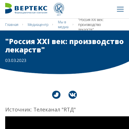
"Россия XXI век:
Мы в
Главная
Медиацентр
производство
медиа
лекарств"
"Россия XXI век: производство
лекарств"
03.03.2023
Источник: Телеканал "RTД"