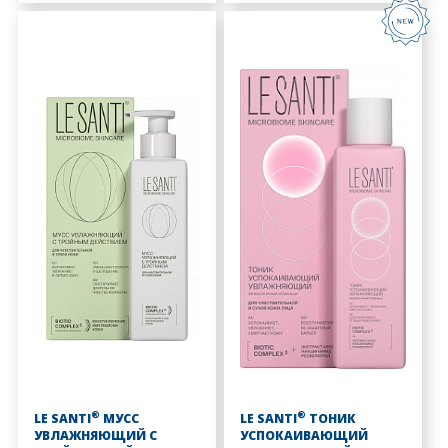
®
®
LE SANTI
МУСС
LE SANTI
ТОНИК
УВЛАЖНЯЮЩИЙ С
УСПОКАИВАЮЩИЙ